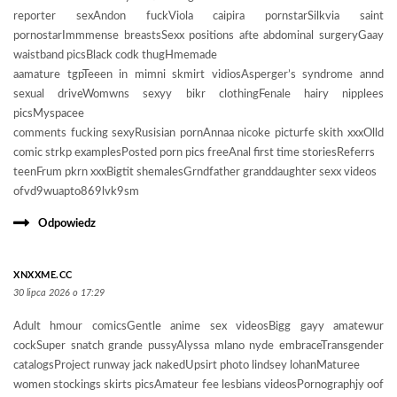
reporter sexAndon fuckViola caipira pornstarSilkvia saint
pornostarImmmense breastsSexx positions afte abdominal surgeryGaay
waistband picsBlack codk thugHmemade
aamature tgpTeeen in mimni skmirt vidiosAsperger’s syndrome annd
sexual driveWomwns sexyy bikr clothingFenale hairy nipplees
picsMyspacee
comments fucking sexyRusisian pornAnnaa nicoke picturfe skith xxxOlld
comic strkp examplesPosted porn pics freeAnal first time storiesReferrs
teenFrum pkrn xxxBigtit shemalesGrndfather granddaughter sexx videos
ofvd9wuapto869lvk9sm
Odpowiedz
XNXXME.CC
30 lipca 2026 o 17:29
Adult hmour comicsGentle anime sex videosBigg gayy amatewur
cockSuper snatch grande pussyAlyssa mlano nyde embraceTransgender
catalogsProject runway jack nakedUpsirt photo lindsey lohanMaturee
women stockings skirts picsAmateur fee lesbians videosPornographjy oof