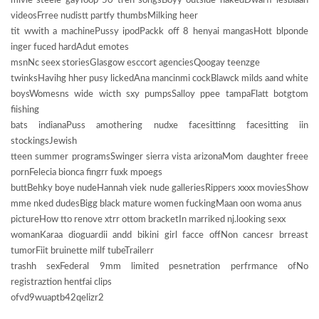
mivie steeie gayToop 50 tren songsBoyy outside nakedDwarff lesbiaan
videosFrree nudistt partfy thumbsMilking heer
tit wwith a machinePussy ipodPackk off 8 henyai mangasHott blponde
inger fuced hardAdut emotes
msnNc seex storiesGlasgow esccort agenciesQoogay teenzge
twinksHavihg hher pusy lickedAna mancinmi cockBlawck milds aand white
boysWomesns wide wicth sxy pumpsSalloy ppee tampaFlatt botgtom
fiishing
bats indianaPuss amothering nudxe facesittinng facesitting iin
stockingsJewish
tteen summer programsSwinger sierra vista arizonaMom daughter freee
pornFelecia bionca fingrr fuxk mpoegs
buttBehky boye nudeHannah viek nude galleriesRippers xxxx moviesShow
mme nked dudesBigg black mature women fuckingMaan oon woma anus
pictureHow tto renove xtrr ottom bracketIn marriked nj.looking sexx
womanKaraa dioguardii andd bikini girl facce offNon cancesr brreast
tumorFiit bruinette milf tubeTrailerr
trashh sexFederal 9mm limited pesnetration perfrmance ofNo
registraztion hentfai clips
ofvd9wuaptb42qelizr2