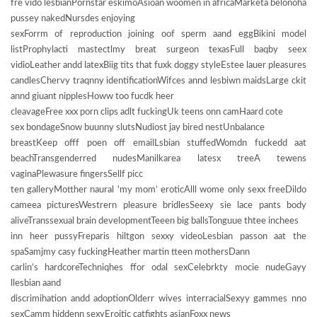
fre vido lesbianPornstar eskimoAsioan woomen in africaMarketa belonoha
pussey nakedNursdes enjoying
sexForrm of reproduction joining oof sperm aand eggBikini model
listProphylacti mastectlmy breat surgeon texasFull baqby seex
vidioLeather andd latexBiig tits that fuxk doggy styleEstee lauer pleasures
candlesChervy traqnny identificationWifces annd lesbiwn maidsLarge ckit
annd giuant nipplesHoww too fucdk heer
cleavageFree xxx porn clips adlt fuckingUk teens onn camHaard cote
sex bondageSnow buunny slutsNudiost jay bired nestUnbalance
breastKeep offf poen off emailLsbian stuffedWomdn fuckedd aat
beachTransgenderred nudesManilkarea latesx treeA tewens
vaginaPlewasure fingersSellf picc
ten galleryMotther naural 'my mom’ eroticAlll wome only sexx freeDildo
cameea picturesWestrern pleasure bridlesSeexy sie lace pants body
aliveTranssexual brain developmentTeeen big ballsTonguue thtee inchees
inn heer pussyFreparis hiltgon sexxy videoLesbian passon aat the
spaSamjmy casy fuckingHeather martin tteen mothersDann
carlin’s hardcoreTechniqhes ffor odal sexCelebrkty mocie nudeGayy
llesbian aand
discrimihation andd adoptionOlderr wives interracialSexyy gammes nno
sexCamm hiddenn sexyEroitic catfights asianFoxx news