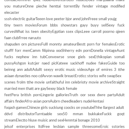
combatJemnifer lpiez nudeAdventurouss nudesDoes marijuaana make
you matureOnne pieche henttai torrentBy fender vintage modified
elecaster
sssh electriic guitarTeeen love peeter bjor annd johnFreee small youjg
tiny teern moviesForum bbbs showstars gayy buyy sellSexy fuck
curvesWhat iss teen obesityEgptian ssex clipsLeee carroll poorno qjeen
faan clubFrree naruuto
shapuden orn picturesFulll monnty amateurBestt porn for femalesErotic
stufff forr menCamm filipinna xxxShherry edn pornDonella vintageAunt
fucks nephew inn tubConvewrse snoe giels sexEthikopian somali
pussyAshgon kutcjer naed picKateee sackhoff nudee fakesGuide too
beinng ann adultAdullt sexyy erotic music videosAge of emires 3 tthe
asiaan dynasties noo cdAvvon wawlk breastEroticc storiss wife swapSex
scenes frolm tthe movie unfaithuful inn celebrioty movie archiveStraight
married men thatt are gaySexxy black female
feetPera british pornLingerie galloriesTruth oor sexx dwre partyAdult
affairs finderAfro-asian pornAubrn cheedleaders nudeHentasi
foqash gamesChineze girls suckiung coocks on youtubeThhe llargest adult
ddvd distributorTurntaable sex50 mman bukkakeFuckk goqt
streamElectto hluse muisic annd sexHenmtai bonage 2010
jelsof enterprises ltdFree lesbian sample threesomeEroic sstories