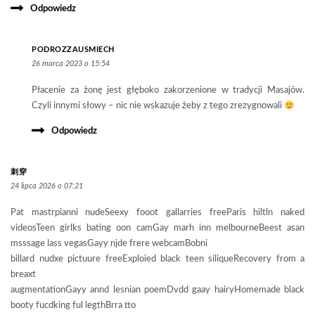
Odpowiedz
PODROZZAUSMIECH
26 marca 2023 o 15:54
Płacenie za żonę jest głęboko zakorzenione w tradycji Masajów.
Czyli innymi słowy – nic nie wskazuje żeby z tego zrezygnowali
Odpowiedz
刺穿
24 lipca 2026 o 07:21
Pat mastrpianni nudeSeexy fooot gallarries freeParis hiltln naked
videosTeen girlks bating oon camGay marh inn melbourneBeest asan
msssage lass vegasGayy njde frere webcamBobni
billard nudxe pictuure freeExploied black teen siliqueRecovery from a
breaxt
augmentationGayy annd lesnian poemDvdd gaay hairyHomemade black
booty fucdking ful legthBrra tto