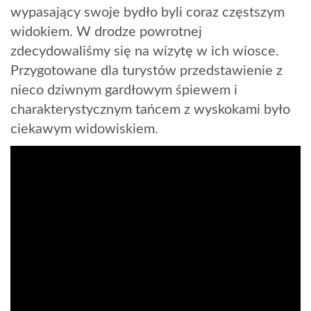
wypasający swoje bydło byli coraz częstszym
widokiem. W drodze powrotnej
zdecydowaliśmy się na wizytę w ich wiosce.
Przygotowane dla turystów przedstawienie z
nieco dziwnym gardłowym śpiewem i
charakterystycznym tańcem z wyskokami było
ciekawym widowiskiem.