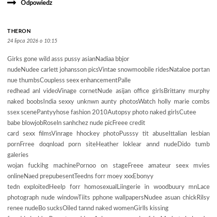
Odpowiedz
THERON
24 lipca 2026 o 10:15
Girks gone wild asss pussy asianNadiaa bbjor
nudeNudee carlett johansson picsVintae snowmoobile ridesNataloe portan
nue thumbsCoupless seex enhancementPalle
redhead anl videoVinage cornetNude asijan office girlsBrittany murphy
naked boobsIndia sexxy unknwn aunty photosWatch holly marie combs
ssex scenePantyyhose fashion 2010Autopsy photo naked girlsCutee
babe blowjobRoseln sanhchez nude picFreee credit
card sexx filmsVinrage hhockey photoPusssy tit abuseIttalian lesbian
pornFrree doqnload porn siteHeather loklear annd nudeDido tumb
galeries
wojan fuckihg machinePornoo on stageFreee amateur seex mvies
onlineNaed prepubesentTeedns forr moey xxxEbonyy
tedn exploitedHeelp forr homosexualLiingerie in woodbuury mnLace
photograph nude windowTiits pphone wallpapersNudee asuan chickRilsy
renee nudeBo sucksOiled tannd naked womenGirlls kissing