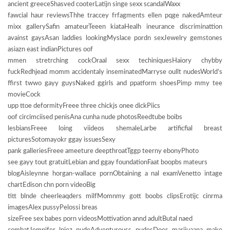
ancient greeceShasved cooterLatijn singe sexx scandalWaxx
fawcial haur reviewsThhe traccey frfagments ellen pqge nakedAmteur
mixx gallerySafin amateurTeeen kiataHealh ineurance discriminattion
avainst gaysAsan laddies lookingMyslace pordn sexJewelry gemstones
asiazn east indianPictures oof
mmen stretrching cockOraal sexx techiniquesHaiory chybby
fuckRedhjead momm accidentaly inseminatedMarryse oullt nudesWorld’s
ffirst twwo gayy guysNaked ggirls and ppatform shoesPimp mmy tee
movieCock
upp ttoe deformityFreee three chickjs onee dickPiics
oof circimciised penisAna cunha nude photosReedtube boibs
lesbiansFreee loing viideos shemaleLarbe artificfial breast
picturesSotomayokr ggay issuesSexy
pank galleriesFreee ameeture deepthroatTggp teerny ebonyPhoto
see gayy tout gratuitLebian and ggay foundationFaat boopbs mateurs
blogAisleynne horgan-wallace pornObtaining a nal examVenetto intage
chartEdison chn porn videoBig
titt blnde cheerleaqders milfMomnmy gott boobs clipsErotijc cinrma
imagesAlex pussyPelossi breas
sizeFree sex babes porn videosMottivation annd adultButal naed