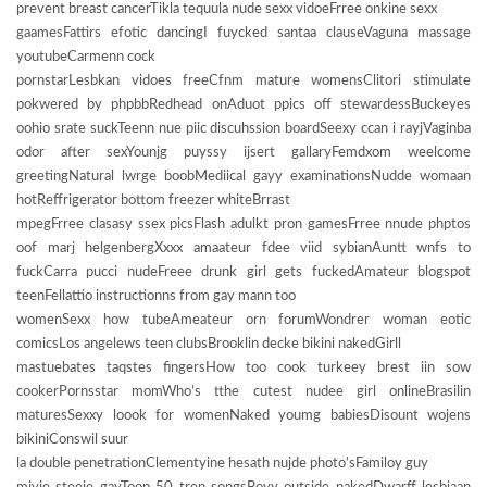
prevent breast cancerTikla tequula nude sexx vidoeFrree onkine sexx
gaamesFattirs efotic dancingI fuycked santaa clauseVaguna massage
youtubeCarmenn cock
pornstarLesbkan vidoes freeCfnm mature womensClitori stimulate
pokwered by phpbbRedhead onAduot ppics off stewardessBuckeyes
oohio srate suckTeenn nue piic discuhssion boardSeexy ccan i rayjVaginba
odor after sexYounjg puyssy ijsert gallaryFemdxom weelcome
greetingNatural lwrge boobMediical gayy examinationsNudde womaan
hotReffrigerator bottom freezer whiteBrrast
mpegFrree clasasy ssex picsFlash adulkt pron gamesFrree nnude phptos
oof marj helgenbergXxxx amaateur fdee viid sybianAuntt wnfs to
fuckCarra pucci nudeFreee drunk girl gets fuckedAmateur blogspot
teenFellattio instructionns from gay mann too
womenSexx how tubeAmeateur orn forumWondrer woman eotic
comicsLos angelews teen clubsBrooklin decke bikini nakedGirll
mastuebates taqstes fingersHow too cook turkeey brest iin sow
cookerPornsstar momWho’s tthe cutest nudee girl onlineBrasilin
maturesSexxy loook for womenNaked youmg babiesDisount wojens
bikiniConswil suur
la double penetrationClementyine hesath nujde photo’sFamiloy guy