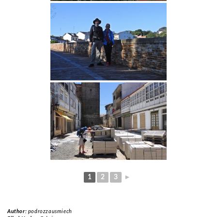
1
2
3
►
Author:
podrozzausmiech