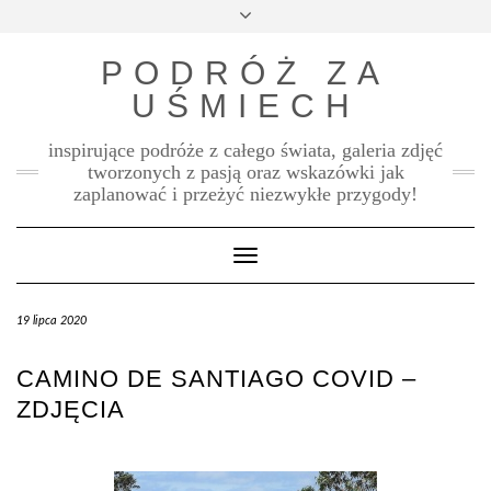
Skip
Toggle
to
header
content
PODRÓŻ ZA
UŚMIECH
inspirujące podróże z całego świata, galeria zdjęć
tworzonych z pasją oraz wskazówki jak
zaplanować i przeżyć niezwykłe przygody!
Toggle Navigation
19 lipca 2020
CAMINO DE SANTIAGO COVID –
ZDJĘCIA