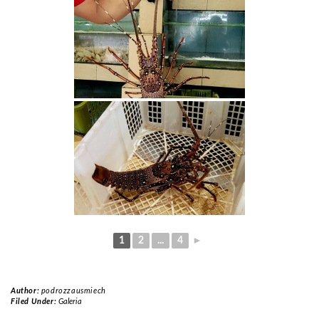
1
2
...
4
►
Author:
podrozzausmiech
Filed Under:
Galeria